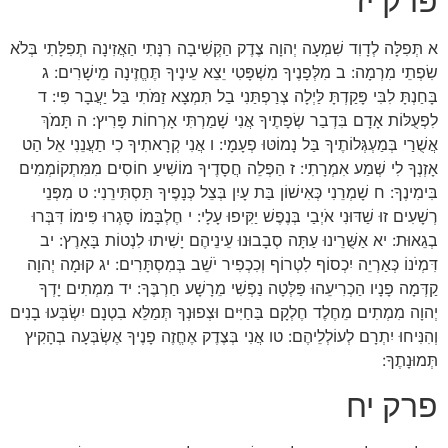
פרק יז
א תְּפִלָּה לְדָוִד שִׁמְעָה יְהוָה צֶדֶק הַקְשִׁיבָה רִנָּתִי הַאֲזִינָה תְפִלָּתִי בְּלֹא
שִׂפְתֵי מִרְמָה: ב מִלְּפָנֶיךָ מִשְׁפָּטִי יֵצֵא עֵינֶיךָ תֶּחֱזֶינָה מֵישָׁרִים: ג
בָּחַנְתָּ לִבִּי פָּקַדְתָּ לַּיְלָה צְרַפְתַּנִי בַל תִּמְצָא זַמֹּתִי בַּל יַעֲבָר פִּי: ד
לִפְעֻלּוֹת אָדָם בִּדְבַר שְׂפָתֶיךָ אֲנִי שָׁמַרְתִּי אָרְחוֹת פָּרִיץ: ה תָּמֹךְ
אֲשֻׁרַי בְּמַעְגְּלוֹתֶיךָ בַּל נָמוֹטּוּ פְעָמָי: ו אֲנִי קְרָאתִיךָ כִי תַעֲנֵנִי אֵל הַט
אָזְנְךָ לִי שְׁמַע אִמְרָתִי: ז הַפְלֵה חֲסָדֶיךָ מוֹשִׁיעַ חוֹסִים מִמִּתְקוֹמְמִים
בִּימִינֶךָ: ח שָׁמְרֵנִי כְּאִישׁוֹן בַּת עָיִן בְּצֵל כְּנָפֶיךָ תַּסְתִּירֵנִי: ט מִפְּנֵי
רְשָׁעִים זוּ שַׁדּוּנִי אֹיְבַי בְּנֶפֶשׁ יַקִּיפוּ עָלָי: י חֶלְבָּמוֹ סָּגְרוּ פִּימוֹ דִּבְּרוּ
בְגֵאוּת: יא אַשֻּׁרֵינוּ עַתָּה סְבָבוּנוּ עֵינֵיהֶם יָשִׁיתוּ לִנְטוֹת בָּאָרֶץ: יב
דִּמְיֹנוֹ כְּאַרְיֵה יִכְסוֹף לִטְרוֹף וְכִכְפִיר יֹשֵׁב בְּמִסְתָּרִים: יג קוּמָה יְהוָה
קַדְּמָה פָנָיו הַכְרִיעֵהוּ פַּלְּטָה נַפְשִׁי מֵרָשָׁע חַרְבֶּךָ: יד מִמְתִים יָדְךָ
יְהוָה מִמְתִים מֵחֶלֶד חֶלְקָם בַּחַיִּים וּצְפוּנְךָ תְּמַלֵּא בִטְנָם יִשְׂבְּעוּ בָנִים
וְהִנִּיחוּ יִתְרָם לְעוֹלְלֵיהֶם: טו אֲנִי בְּצֶדֶק אֶחֱזֶה פָנֶיךָ אֶשְׂבְּעָה בְהָקִיץ
תְּמוּנָתֶךָ:
פרק יח