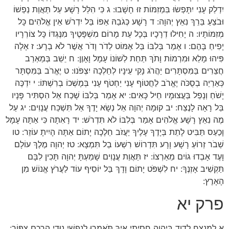
יִדְלַק עָנִי יִתָּפְשׂוּ בִּמְזִמּוֹת זוּ חָשָׁבוּ: ג כִּי הִלֵּל רָשָׁע עַל תַּאֲוַת נַפְשׁוֹ
וּבֹצֵעַ בֵּרֵךְ נִאֵץ יְהוָה: ד רָשָׁע כְּגֹבַהּ אַפּוֹ בַּל יִדְרֹשׁ אֵין אֱלֹהִים כָּל
מְזִמּוֹתָיו: ה יָחִילוּ דְרָכָיו בְּכָל עֵת מָרוֹם מִשְׁפָּטֶיךָ מִנֶּגְדּוֹ כָּל צוֹרְרָיו
יָפִיחַ בָּהֶם: ו אָמַר בְּלִבּוֹ בַּל אֶמּוֹט לְדֹר וָדֹר אֲשֶׁר לֹא בְרָע: ז אָלָה
פִּיהוּ מָלֵא וּמִרְמוֹת וָתֹךְ תַּחַת לְשׁוֹנוֹ עָמָל וָאָוֶן: ח יֵשֵׁב בְּמַאְרַב
חֲצֵרִים בַּמִּסְתָּרִים יַהֲרֹג נָקִי עֵינָיו לְחֵלְכָה יִצְפֹּנוּ: ט יֶאֱרֹב בַּמִּסְתָּר
כְּאַרְיֵה בְסֻכֹּה יֶאֱרֹב לַחֲטוֹף עָנִי יַחְטֹף עָנִי בְּמָשְׁכוֹ בְרִשְׁתּוֹ: י יִדְכֶּה
יָשֹׁחַ וְנָפַל בַּעֲצוּמָיו חֵיל כָּאִים: יא אָמַר בְּלִבּוֹ שָׁכַח אֵל הִסְתִּיר פָּנָיו
בַּל רָאָה לָנֶצַח: יב קוּמָה יְהוָה אֵל נְשָׂא יָדֶךָ אַל תִּשְׁכַּח עֲנָוִים: יג עַל
מֶה נִאֵץ רָשָׁע אֱלֹהִים אָמַר בְּלִבּוֹ לֹא תִּדְרֹשׁ: יד רָאִתָה כִּי אַתָּה עָמָל
וָכַעַס תַּבִּיט לָתֵת בְּיָדֶךָ עָלֶיךָ יַעֲזֹב חֵלֶכָה יָתוֹם אַתָּה הָיִיתָ עוֹזֵר: טו
שְׁבֹר זְרוֹעַ רָשָׁע וָרָע תִּדְרוֹשׁ רִשְׁעוֹ בַל תִּמְצָא: טז יְהוָה מֶלֶךְ עוֹלָם
וָעֶד אָבְדוּ גוֹיִם מֵאַרְצוֹ: יז תַּאֲוַת עֲנָוִים שָׁמַעְתָּ יְהוָה תָּכִין לִבָּם
תַּקְשִׁיב אָזְנֶךָ: יח לִשְׁפֹּט יָתוֹם וָדָךְ בַּל יוֹסִיף עוֹד לַעֲרֹץ אֱנוֹשׁ מִן
הָאָרֶץ:
פרק יא
א לַמְנַצֵּחַ לְדָוִד בַּיהוָה חָסִיתִי אֵיךְ תֹּאמְרוּ לְנַפְשִׁי נוּדִי הַרְכֶם צִפּוֹר: