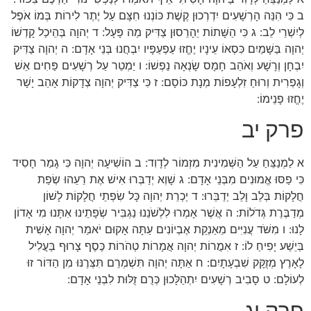
ב כִּי הִנֵּה הָרְשָׁעִים יִדְרְכוּן קֶשֶׁת כּוֹנְנוּ חִצָּם עַל יֶתֶר לִירוֹת בְּמוֹ אֹפֶל
לְיִשְׁרֵי לֵב: ג כִּי הַשָּׁתוֹת יֵהָרֵסוּן צַדִּיק מַה פָּעָל: ד יְהוָה בְּהֵיכַל קָדְשׁוֹ
יְהוָה בַּשָּׁמַיִם כִּסְאוֹ עֵינָיו יֶחֱזוּ עַפְעַפָּיו יִבְחֲנוּ בְּנֵי אָדָם: ה יְהוָה צַדִּיק
יִבְחָן וְרָשָׁע וְאֹהֵב חָמָס שָׂנְאָה נַפְשׁוֹ: ו יַמְטֵר עַל רְשָׁעִים פַּחִים אֵשׁ
וְגָפְרִית וְרוּחַ זִלְעָפוֹת מְנָת כּוֹסָם: ז כִּי צַדִּיק יְהוָה צְדָקוֹת אָהֵב יָשָׁר
יֶחֱזוּ פָנֵימוֹ:
פרק יב
א לַמְנַצֵּחַ עַל הַשְּׁמִינִית מִזְמוֹר לְדָוִד: ב הוֹשִׁיעָה יְהוָה כִּי גָמַר חָסִיד
כִּי פַסּוּ אֱמוּנִים מִבְּנֵי אָדָם: ג שָׁוְא יְדַבְּרוּ אִישׁ אֶת רֵעֵהוּ שְׂפַת
חֲלָקוֹת בְּלֵב וָלֵב יְדַבֵּרוּ: ד יַכְרֵת יְהוָה כָּל שִׂפְתֵי חֲלָקוֹת לָשׁוֹן
מְדַבֶּרֶת גְּדֹלוֹת: ה אֲשֶׁר אָמְרוּ לִלְשֹׁנֵנוּ נַגְבִּיר שְׂפָתֵינוּ אִתָּנוּ מִי אָדוֹן
לָנוּ: ו מִשֹּׁד עֲנִיִּים מֵאַנְקַת אֶבְיוֹנִים עַתָּה אָקוּם יֹאמַר יְהוָה אָשִׁית
בְּיֵשַׁע יָפִיחַ לוֹ: ז אִמֲרוֹת יְהוָה אֲמָרוֹת טְהֹרוֹת כֶּסֶף צָרוּף בַּעֲלִיל
לָאָרֶץ מְזֻקָּק שִׁבְעָתָיִם: ח אַתָּה יְהוָה תִּשְׁמְרֵם תִּצְּרֶנּוּ מִן הַדּוֹר זוּ
לְעוֹלָם: ט סָבִיב רְשָׁעִים יִתְהַלָּכוּן כְּרֻם זֻלּוּת לִבְנֵי אָדָם:
פרק יג