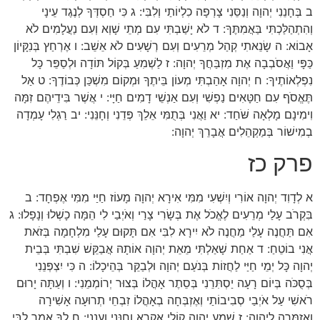
ב בְּחָנֵנִי יְהוָה וְנַסֵּנִי צָרְפָה כִלְיוֹתַי וְלִבִּי: ג כִּי חַסְדְּךָ לְנֶגֶד עֵינָי
וְהִתְהַלַּכְתִּי בַּאֲמִתֶּךָ: ד לֹא יָשַׁבְתִּי עִם מְתֵי שָׁוְא וְעִם נַעֲלָמִים לֹא
אָבוֹא: ה שָׂנֵאתִי קְהַל מְרֵעִים וְעִם רְשָׁעִים לֹא אֵשֵׁב: ו אֶרְחַץ בְּנִקָּיוֹן
כַּפָּי וַאֲסֹבְבָה אֶת מִזְבַּחֲךָ יְהוָה: ז לַשְׁמִעַ בְּקוֹל תּוֹדָה וּלְסַפֵּר כָּל
נִפְלְאוֹתֶיךָ: ח יְהוָה אָהַבְתִּי מְעוֹן בֵּיתֶךָ וּמְקוֹם מִשְׁכַּן כְּבוֹדֶךָ: ט אַל
תֶּאֱסֹף עִם חַטָּאִים נַפְשִׁי וְעִם אַנְשֵׁי דָמִים חַיָּי: י אֲשֶׁר בִּידֵיהֶם זִמָּה
וִימִינָם מָלְאָה שֹּׁחַד: יא וַאֲנִי בְּתֻמִּי אֵלֵךְ פְּדֵנִי וְחָנֵּנִי: יב רַגְלִי עָמְדָה
בְמִישׁוֹר בְּמַקְהֵלִים אֲבָרֵךְ יְהוָה:
פרק כז
א לְדָוִד יְהוָה אוֹרִי וְיִשְׁעִי מִמִּי אִירָא יְהוָה מָעוֹז חַיַּי מִמִּי אֶפְחָד: ב
בִּקְרֹב עָלַי מְרֵעִים לֶאֱכֹל אֶת בְּשָׂרִי צָרַי וְאֹיְבַי לִי הֵמָּה כָשְׁלוּ וְנָפָלוּ: ג
אִם תַּחֲנֶה עָלַי מַחֲנֶה לֹא יִירָא לִבִּי אִם תָּקוּם עָלַי מִלְחָמָה בְּזֹאת
אֲנִי בוֹטֵחַ: ד אַחַת שָׁאַלְתִּי מֵאֵת יְהוָה אוֹתָהּ אֲבַקֵּשׁ שִׁבְתִּי בְּבֵית
יְהוָה כָּל יְמֵי חַיַּי לַחֲזוֹת בְּנֹעַם יְהוָה וּלְבַקֵּר בְּהֵיכָלוֹ: ה כִּי יִצְפְּנֵנִי
בְּסֻכֹּה בְּיוֹם רָעָה יַסְתִּרֵנִי בְּסֵתֶר אָהֳלוֹ בְּצוּר יְרוֹמְמֵנִי: ו וְעַתָּה יָרוּם
רֹאשִׁי עַל אֹיְבַי סְבִיבוֹתַי וְאֶזְבְּחָה בְאָהֳלוֹ זִבְחֵי תְרוּעָה אָשִׁירָה
וַאֲזַמְּרָה לַיהוָה: ז שְׁמַע יְהוָה קוֹלִי אֶקְרָא וְחָנֵּנִי וַעֲנֵנִי: ח לְךָ אָמַר לִבִּי