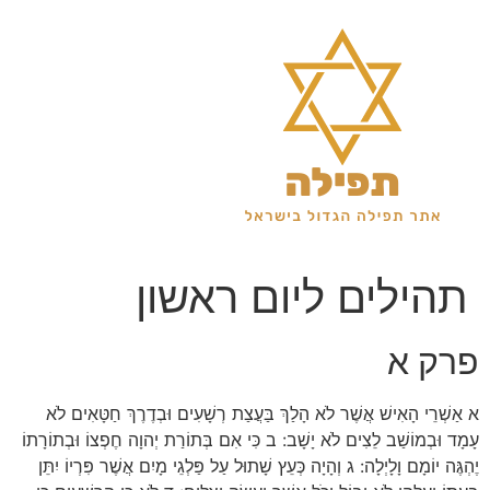
לג
תוכן
תהילים ליום ראשון
פרק א
א אַשְׁרֵי הָאִישׁ אֲשֶׁר לֹא הָלַךְ בַּעֲצַת רְשָׁעִים וּבְדֶרֶךְ חַטָּאִים לֹא
עָמָד וּבְמוֹשַׁב לֵצִים לֹא יָשָׁב: ב כִּי אִם בְּתוֹרַת יְהוָה חֶפְצוֹ וּבְתוֹרָתוֹ
יֶהְגֶּה יוֹמָם וָלָיְלָה: ג וְהָיָה כְּעֵץ שָׁתוּל עַל פַּלְגֵי מָיִם אֲשֶׁר פִּרְיוֹ יִתֵּן