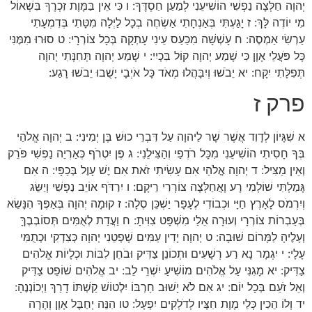
יְהוָה חַלְּצָה נַפְשִׁי הוֹשִׁיעֵנִי לְמַעַן חַסְדֶּךָ: ו כִּי אֵין בַּמָּוֶת זִכְרֶךָ בִּשְׁאוֹל
מִי יוֹדֶה לָּךְ: ז יָגַעְתִּי בְּאַנְחָתִי אַשְׂחֶה בְכָל לַיְלָה מִטָּתִי בְּדִמְעָתִי
עַרְשִׂי אַמְסֶה: ח עָשְׁשָׁה מִכַּעַס עֵינִי עָתְקָה בְּכָל צוֹרְרָי: ט סוּרוּ מִמֶּנִּי
כָּל פֹּעֲלֵי אָוֶן כִּי שָׁמַע יְהוָה קוֹל בִּכְיִי: י שָׁמַע יְהוָה תְּחִנָּתִי יְהוָה
תְּפִלָּתִי יִקָּח: יא יֵבֹשׁוּ וְיִבָּהֲלוּ מְאֹד כָּל אֹיְבָי יָשֻׁבוּ יֵבֹשׁוּ רָגַע:
פרק ז
א שִׁגָּיוֹן לְדָוִד אֲשֶׁר שָׁר לַיהוָה עַל דִּבְרֵי כוּשׁ בֶּן יְמִינִי: ב יְהוָה אֱלֹהַי
בְּךָ חָסִיתִי הוֹשִׁיעֵנִי מִכָּל רֹדְפַי וְהַצִּילֵנִי: ג פֶּן יִטְרֹף כְּאַרְיֵה נַפְשִׁי פֹּרֵק
וְאֵין מַצִּיל: ד יְהוָה אֱלֹהַי אִם עָשִׂיתִי זֹאת אִם יֶשׁ עָוֶל בְּכַפָּי: ה אִם
גָּמַלְתִּי שׁוֹלְמִי רָע וָאֲחַלְּצָה צוֹרְרִי רֵיקָם: ו יִרַדֹּף אוֹיֵב נַפְשִׁי וְיַשֵּׂג
וְיִרְמֹס לָאָרֶץ חַיָּי וּכְבוֹדִי לֶעָפָר יַשְׁכֵּן סֶלָה: ז קוּמָה יְהוָה בְּאַפֶּךָ הִנָּשֵׂא
בְּעַבְרוֹת צוֹרְרָי וְעוּרָה אֵלַי מִשְׁפָּט צִוִּיתָ: ח וַעֲדַת לְאֻמִּים תְּסוֹבְבֶךָּ
וְעָלֶיהָ לַמָּרוֹם שׁוּבָה: ט יְהוָה יָדִין עַמִּים שָׁפְטֵנִי יְהוָה כְּצִדְקִי וּכְתֻמִּי
עָלָי: י יִגְמָר נָא רַע רְשָׁעִים וּתְכוֹנֵן צַדִּיק וּבֹחֵן לִבּוֹת וּכְלָיוֹת אֱלֹהִים
צַדִּיק: יא מָגִנִּי עַל אֱלֹהִים מוֹשִׁיעַ יִשְׁרֵי לֵב: יב אֱלֹהִים שׁוֹפֵט צַדִּיק
וְאֵל זֹעֵם בְּכָל יוֹם: יג אִם לֹא יָשׁוּב חַרְבּוֹ יִלְטוֹשׁ קַשְׁתּוֹ דָרַךְ וַיְכוֹנְנֶהָ:
יד וְלוֹ הֵכִין כְּלֵי מָוֶת חִצָּיו לְדֹלְקִים יִפְעָל: טו הִנֵּה יְחַבֶּל אָוֶן וְהָרָה