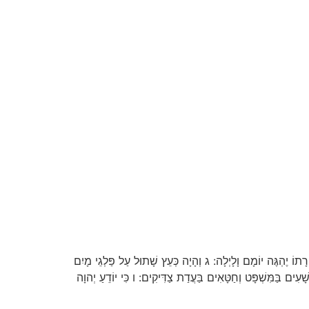
 יֶהְגֶּה יוֹמָם וָלָיְלָה: ג וְהָיָה כְּעֵץ שָׁתוּל עַל פַּלְגֵי מָיִם
ָׁעִים בַּמִּשְׁפָּט וְחַטָּאִים בַּעֲדַת צַדִּיקִים: ו כִּי יוֹדֵעַ יְהוָה