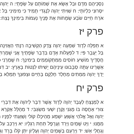
נִסְכֵּיהֶם מִדָּם וּבַל אֶשָּׂא אֶת שְׁמוֹתָם עַל שְׂפָתָי: ה יְהוָה מְנ
יִסְּרוּנִי כִלְיוֹתָי: ח שִׁוִּיתִי יְהוָה לְנֶגְדִּי תָמִיד כִּי מִימִינִי ב
אֹרַח חַיִּים שֹׂבַע שְׂמָחוֹת אֶת פָּנֶיךָ נְעִמוֹת בִּימִינְךָ נֶצַח:
פרק יז
א תְּפִלָּה לְדָוִד שִׁמְעָה יְהוָה צֶדֶק הַקְשִׁיבָה רִנָּתִי הַאֲזִינָה תְפ
בַּל יַעֲבָר פִּי: ד לִפְעֻלּוֹת אָדָם בִּדְבַר שְׂפָתֶיךָ אֲנִי שָׁמַרְתִּ
חֲסָדֶיךָ מוֹשִׁיעַ חוֹסִים מִמִּתְקוֹמְמִים בִּימִינֶךָ: ח שָׁמְרֵנִי כְּאִישׁ
אַשֻּׁרֵינוּ עַתָּה סְבָבוּנוּ עֵינֵיהֶם יָשִׁיתוּ לִנְטוֹת בָּאָרֶץ: יב דִּ
יָדְךָ יְהוָה מִמְתִים מֵחֶלֶד חֶלְקָם בַּחַיִּים וּצְפוּנְךָ תְּמַלֵּא בִט
פרק יח
א לַמְנַצֵּחַ לְעֶבֶד יְהוָה לְדָוִד אֲשֶׁר דִּבֶּר לַיהוָה אֶת דִּבְרֵי הַ
צוּרִי אֶחֱסֶה בּוֹ מָגִנִּי וְקֶרֶן יִשְׁעִי מִשְׂגַּבִּי: ד מְהֻלָּל אֶקְרָא 
יְהוָה וְאֶל אֱלֹהַי אֲשַׁוֵּעַ יִשְׁמַע מֵהֵיכָלוֹ קוֹלִי וְשַׁוְעָתִי לְפָנָיו
מִמֶּנּוּ: י וַיֵּט שָׁמַיִם וַיֵּרַד וַעֲרָפֶל תַּחַת רַגְלָיו: יא וַיִּרְכַּב
וְגַחֲלֵי אֵשׁ: יד וַיַּרְעֵם בַּשָּׁמַיִם יְהוָה וְעֶלְיוֹן יִתֵּן קֹלוֹ בָּרָד 