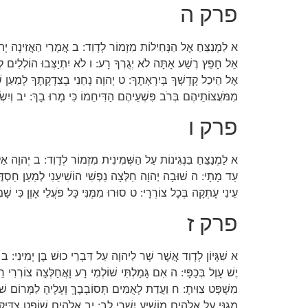
פרק ה
א לַמְנַצֵּחַ אֶל הַנְּחִילוֹת מִזְמוֹר לְדָוִד: ב אֲמָרַי הַאֲזִינָה יְהוָה
אֵל חָפֵץ רֶשַׁע אָתָּה לֹא יְגֻרְךָ רָע: ו לֹא יִתְיַצְּבוּ הוֹלְלִים לְנֶ
אֶל הֵיכַל קָדְשְׁךָ בְּיִרְאָתֶךָ: ט יְהוָה נְחֵנִי בְצִדְקָתֶךָ לְמַעַן שׁו
מִמֹּעֲצוֹתֵיהֶם בְּרֹב פִּשְׁעֵיהֶם הַדִּיחֵמוֹ כִּי מָרוּ בָךְ: יב וְיִשְׂמְח
פרק ו
א לַמְנַצֵּחַ בִּנְגִינוֹת עַל הַשְּׁמִינִית מִזְמוֹר לְדָוִד: ב יְהוָה אַל ב
עַד מָתָי: ה שׁוּבָה יְהוָה חַלְּצָה נַפְשִׁי הוֹשִׁיעֵנִי לְמַעַן חַסְדֶּךָ
עֵינִי עָתְקָה בְּכָל צוֹרְרָי: ט סוּרוּ מִמֶּנִּי כָּל פֹּעֲלֵי אָוֶן כִּי שָׁמ
פרק ז
א שִׁגָּיוֹן לְדָוִד אֲשֶׁר שָׁר לַיהוָה עַל דִּבְרֵי כוּשׁ בֶּן יְמִינִי: ב
יֶשׁ עָוֶל בְּכַפָּי: ה אִם גָּמַלְתִּי שׁוֹלְמִי רָע וָאֲחַלְּצָה צוֹרְרִי רֵי
מִשְׁפָּט צִוִּיתָ: ח וַעֲדַת לְאֻמִּים תְּסוֹבְבֶךָּ וְעָלֶיהָ לַמָּרוֹם שׁו
מָגִנִּי עַל אֱלֹהִים מוֹשִׁיעַ יִשְׁרֵי לֵב: יב אֱלֹהִים שׁוֹפֵט צַדִּיק וְא