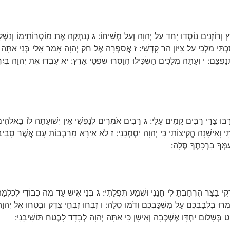
ֶץ וְרוֹזְנִים נוֹסְדוּ יָחַד עַל יְהוָה וְעַל מְשִׁיחוֹ: ג נְנַתְּקָה אֶת מוֹסְרוֹתֵימוֹ וְנַשְׁלִי
סַכְתִּי מַלְכִּי עַל צִיּוֹן הַר קָדְשִׁי: ז אֲסַפְּרָה אֶל חֹק יְהוָה אָמַר אֵלַי בְּנִי אַתָּה אֲ
ּנַפְּצֵם: י וְעַתָּה מְלָכִים הַשְׂכִּילוּ הִוָּסְרוּ שֹׁפְטֵי אָרֶץ: יא עִבְדוּ אֶת יְהוָה בְּיִר
ַבּוּ צָרָי רַבִּים קָמִים עָלָי: ג רַבִּים אֹמְרִים לְנַפְשִׁי אֵין יְשׁוּעָתָה לּוֹ בֵאלֹהִי
ְתִּי וָאִישָׁנָה הֱקִיצוֹתִי כִּי יְהוָה יִסְמְכֵנִי: ז לֹא אִירָא מֵרִבְבוֹת עָם אֲשֶׁר סָבִי
ַמְּךָ בִרְכָתֶךָ סֶּלָה:
ְקִי בַּצָּר הִרְחַבְתָּ לִּי חָנֵּנִי וּשְׁמַע תְּפִלָּתִי: ג בְּנֵי אִישׁ עַד מֶה כְבוֹדִי לִכְלִ
ִמְרוּ בִלְבַבְכֶם עַל מִשְׁכַּבְכֶם וְדֹמּוּ סֶלָה: ו זִבְחוּ זִבְחֵי צֶדֶק וּבִטְחוּ אֶל יְהוָ
ְּשָׁלוֹם יַחְדָּו אֶשְׁכְּבָה וְאִישָׁן כִּי אַתָּה יְהוָה לְבָדָד לָבֶטַח תּוֹשִׁיבֵנִי: