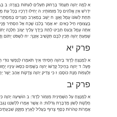
א לָמָה יְהוָה תַּעֲמֹד בְּרָחוֹק תַּעְלִים לְעִתּוֹת בַּצָּרָה: ב בְּגַאֲוַ
יִדְרֹשׁ אֵין אֱלֹהִים כָּל מְזִמּוֹתָיו: ה יָחִילוּ דְרָכָיו בְּכָל עֵת מָ
תַּחַת לְשׁוֹנוֹ עָמָל וָאָוֶן: ח יֵשֵׁב בְּמַאְרַב חֲצֵרִים בַּמִּסְתָּרִים י
בַּעֲצוּמָיו חֵיל כָּאִים: יא אָמַר בְּלִבּוֹ שָׁכַח אֵל הִסְתִּיר פָּנָ
אַתָּה עָמָל וָכַעַס תַּבִּיט לָתֵת בְּיָדֶךָ עָלֶיךָ יַעֲזֹב חֵלֶכָה יָתו
שָׁמַעְתָּ יְהוָה תָּכִין לִבָּם תַּקְשִׁיב אָזְנֶךָ: יח לִשְׁפֹּט יָתוֹם ו
פרק יא
א לַמְנַצֵּחַ לְדָוִד בַּיהוָה חָסִיתִי אֵיךְ תֹּאמְרוּ לְנַפְשִׁי נוּדִי ה
פָּעָל: ד יְהוָה בְּהֵיכַל קָדְשׁוֹ יְהוָה בַּשָּׁמַיִם כִּסְאוֹ עֵינָיו יֶח
זִלְעָפוֹת מְנָת כּוֹסָם: ז כִּי צַדִּיק יְהוָה צְדָקוֹת אָהֵב יָשָׁר יֶחֱז
פרק יב
א לַמְנַצֵּחַ עַל הַשְּׁמִינִית מִזְמוֹר לְדָוִד: ב הוֹשִׁיעָה יְהוָה כִּי
חֲלָקוֹת לָשׁוֹן מְדַבֶּרֶת גְּדֹלוֹת: ה אֲשֶׁר אָמְרוּ לִלְשֹׁנֵנוּ נַגְבִ
אֲמָרוֹת טְהֹרוֹת כֶּסֶף צָרוּף בַּעֲלִיל לָאָרֶץ מְזֻקָּק שִׁבְעָתָיִם: 