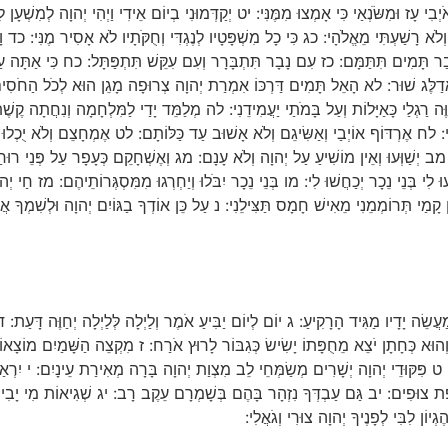
ְבִי עָז וּמִשֹּׂנְאַי כִּי אָמְצוּ מִמֶּנִּי: יט יְקַדְּמוּנִי בְיוֹם אֵידִי וַיְהִי יְהוָה לְמִשְׁעָן לִ
 וְלֹא רָשַׁעְתִּי מֵאֱלֹהָי: כג כִּי כָל מִשְׁפָּטָיו לְנֶגְדִּי וְחֻקֹּתָיו לֹא אָסִיר מֶנִּי: כד ו
בַר תָּמִים תִּתַּמָּם: כז עִם נָבָר תִּתְבָּרָר וְעִם עִקֵּשׁ תִּתְפַּתָּל: כח כִּי אַתָּה עַם
הַי אֲדַלֶּג שׁוּר: לא הָאֵל תָּמִים דַּרְכּוֹ אִמְרַת יְהוָה צְרוּפָה מָגֵן הוּא לְכֹל הַחֹסִים 
ֶּה רַגְלַי כָּאַיָּלוֹת וְעַל בָּמֹתַי יַעֲמִידֵנִי: לה מְלַמֵּד יָדַי לַמִּלְחָמָה וְנִחֲתָה קֶשֶׁת 
ּי: לח אֶרְדּוֹף אוֹיְבַי וְאַשִּׂיגֵם וְלֹא אָשׁוּב עַד כַּלּוֹתָם: לט אֶמְחָצֵם וְלֹא יֻכְלוּ קוּ
 מב יְשַׁוְּעוּ וְאֵין מוֹשִׁיעַ עַל יְהוָה וְלֹא עָנָם: מג וְאֶשְׁחָקֵם כְּעָפָר עַל פְּנֵי רוּ
 לִי בְּנֵי נֵכָר יְכַחֲשׁוּ לִי: מו בְּנֵי נֵכָר יִבֹּלוּ וְיַחְרְגוּ מִמִּסְגְּרוֹתֵיהֶם: מז חַי יְ
קָמַי תְּרוֹמְמֵנִי מֵאִישׁ חָמָס תַּצִּילֵנִי: נ עַל כֵּן אוֹדְךָ בַגּוֹיִם יְהוָה וּלְשִׁמְךָ אֲ
ֲשֵׂה יָדָיו מַגִּיד הָרָקִיעַ: ג יוֹם לְיוֹם יַבִּיעַ אֹמֶר וְלַיְלָה לְּלַיְלָה יְחַוֶּה דָּעַת
הוּא כְּחָתָן יֹצֵא מֵחֻפָּתוֹ יָשִׂישׂ כְּגִבּוֹר לָרוּץ אֹרַח: ז מִקְצֵה הַשָּׁמַיִם מוֹצָאו
 פִּקּוּדֵי יְהוָה יְשָׁרִים מְשַׂמְּחֵי לֵב מִצְוַת יְהוָה בָּרָה מְאִירַת עֵינָיִם: י יִרְ
פֶת צוּפִים: יב גַּם עַבְדְּךָ נִזְהָר בָּהֶם בְּשָׁמְרָם עֵקֶב רָב: יג שְׁגִיאוֹת מִי יָבִין מִנ
יוֹן לִבִּי לְפָנֶיךָ יְהוָה צוּרִי וְגֹאֲלִי: