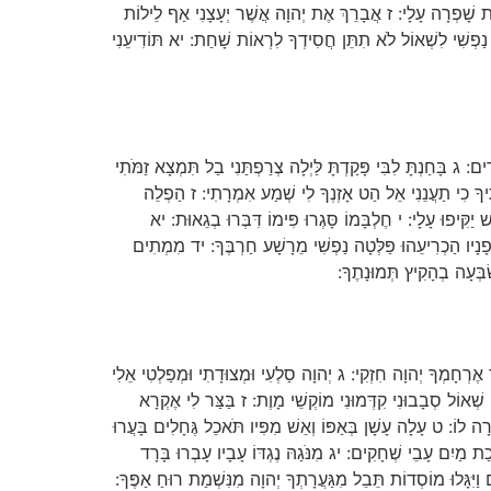
ָת שָׁפְרָה עָלָי: ז אֲבָרֵךְ אֶת יְהוָה אֲשֶׁר יְעָצָנִי אַף לֵילוֹת
ֲזֹב נַפְשִׁי לִשְׁאוֹל לֹא תִתֵּן חֲסִידְךָ לִרְאוֹת שָׁחַת: יא תּוֹדִיעֵנִי
 ג בָּחַנְתָּ לִבִּי פָּקַדְתָּ לַּיְלָה צְרַפְתַּנִי בַל תִּמְצָא זַמֹּתִי
ִיךָ כִי תַעֲנֵנִי אֵל הַט אָזְנְךָ לִי שְׁמַע אִמְרָתִי: ז הַפְלֵה
 יַקִּיפוּ עָלָי: י חֶלְבָּמוֹ סָּגְרוּ פִּימוֹ דִּבְּרוּ בְגֵאוּת: יא
פָנָיו הַכְרִיעֵהוּ פַּלְּטָה נַפְשִׁי מֵרָשָׁע חַרְבֶּךָ: יד מִמְתִים
ׂבְּעָה בְהָקִיץ תְּמוּנָתֶךָ:
אֶרְחָמְךָ יְהוָה חִזְקִי: ג יְהוָה סַלְעִי וּמְצוּדָתִי וּמְפַלְטִי אֵלִי
ֵי שְׁאוֹל סְבָבוּנִי קִדְּמוּנִי מוֹקְשֵׁי מָוֶת: ז בַּצַּר לִי אֶקְרָא
י חָרָה לוֹ: ט עָלָה עָשָׁן בְּאַפּוֹ וְאֵשׁ מִפִּיו תֹּאכֵל גֶּחָלִים בָּעֲרוּ
ְׁכַת מַיִם עָבֵי שְׁחָקִים: יג מִנֹּגַהּ נֶגְדּוֹ עָבָיו עָבְרוּ בָּרָד
ִם וַיִּגָּלוּ מוֹסְדוֹת תֵּבֵל מִגַּעֲרָתְךָ יְהוָה מִנִּשְׁמַת רוּחַ אַפֶּךָ: