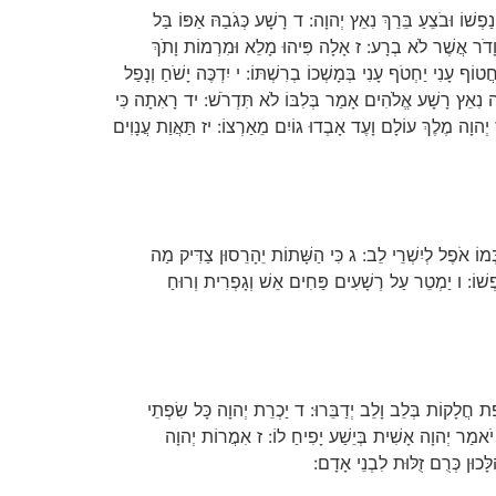
ְשׁוֹ וּבֹצֵעַ בֵּרֵךְ נִאֵץ יְהוָה: ד רָשָׁע כְּגֹבַהּ אַפּוֹ בַּל
ֹר וָדֹר אֲשֶׁר לֹא בְרָע: ז אָלָה פִּיהוּ מָלֵא וּמִרְמוֹת וָתֹךְ
ֹף עָנִי יַחְטֹף עָנִי בְּמָשְׁכוֹ בְרִשְׁתּוֹ: י יִדְכֶּה יָשֹׁחַ וְנָפַל
ה נִאֵץ רָשָׁע אֱלֹהִים אָמַר בְּלִבּוֹ לֹא תִּדְרֹשׁ: יד רָאִתָה כִּי
יְהוָה מֶלֶךְ עוֹלָם וָעֶד אָבְדוּ גוֹיִם מֵאַרְצוֹ: יז תַּאֲוַת עֲנָוִים
ּמוֹ אֹפֶל לְיִשְׁרֵי לֵב: ג כִּי הַשָּׁתוֹת יֵהָרֵסוּן צַדִּיק מַה
נַפְשׁוֹ: ו יַמְטֵר עַל רְשָׁעִים פַּחִים אֵשׁ וְגָפְרִית וְרוּחַ
ת חֲלָקוֹת בְּלֵב וָלֵב יְדַבֵּרוּ: ד יַכְרֵת יְהוָה כָּל שִׂפְתֵי
ם יֹאמַר יְהוָה אָשִׁית בְּיֵשַׁע יָפִיחַ לוֹ: ז אִמֲרוֹת יְהוָה
כוּן כְּרֻם זֻלּוּת לִבְנֵי אָדָם: