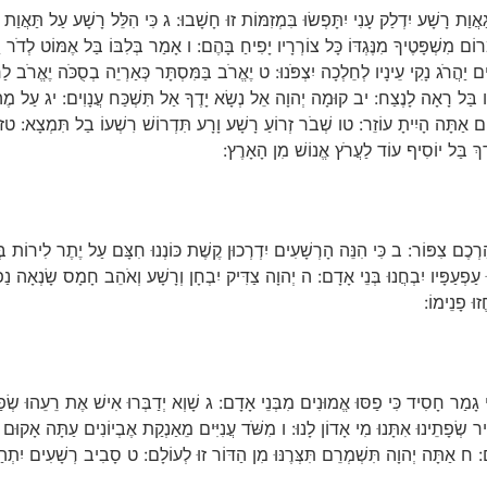
ת רָשָׁע יִדְלַק עָנִי יִתָּפְשׂוּ בִּמְזִמּוֹת זוּ חָשָׁבוּ: ג כִּי הִלֵּל רָשָׁע עַל תַּאֲוַת נַפ
רוֹם מִשְׁפָּטֶיךָ מִנֶּגְדּוֹ כָּל צוֹרְרָיו יָפִיחַ בָּהֶם: ו אָמַר בְּלִבּוֹ בַּל אֶמּוֹט לְד
ַהֲרֹג נָקִי עֵינָיו לְחֵלְכָה יִצְפֹּנוּ: ט יֶאֱרֹב בַּמִּסְתָּר כְּאַרְיֵה בְסֻכֹּה יֶאֱרֹב לַחֲטו
יו בַּל רָאָה לָנֶצַח: יב קוּמָה יְהוָה אֵל נְשָׂא יָדֶךָ אַל תִּשְׁכַּח עֲנָוִים: יג עַל מֶ
ֹם אַתָּה הָיִיתָ עוֹזֵר: טו שְׁבֹר זְרוֹעַ רָשָׁע וָרָע תִּדְרוֹשׁ רִשְׁעוֹ בַל תִּמְצָא: טז 
ָדָךְ בַּל יוֹסִיף עוֹד לַעֲרֹץ אֱנוֹשׁ מִן הָאָרֶץ:
ַרְכֶם צִפּוֹר: ב כִּי הִנֵּה הָרְשָׁעִים יִדְרְכוּן קֶשֶׁת כּוֹנְנוּ חִצָּם עַל יֶתֶר לִירוֹת בְ
ֱזוּ עַפְעַפָּיו יִבְחֲנוּ בְּנֵי אָדָם: ה יְהוָה צַדִּיק יִבְחָן וְרָשָׁע וְאֹהֵב חָמָס שָׂנְאָה 
וּ פָנֵימוֹ:
 גָמַר חָסִיד כִּי פַסּוּ אֱמוּנִים מִבְּנֵי אָדָם: ג שָׁוְא יְדַבְּרוּ אִישׁ אֶת רֵעֵהוּ שְׂפַ
ּיר שְׂפָתֵינוּ אִתָּנוּ מִי אָדוֹן לָנוּ: ו מִשֹּׁד עֲנִיִּים מֵאַנְקַת אֶבְיוֹנִים עַתָּה אָקוּ
ח אַתָּה יְהוָה תִּשְׁמְרֵם תִּצְּרֶנּוּ מִן הַדּוֹר זוּ לְעוֹלָם: ט סָבִיב רְשָׁעִים יִתְהַלָּ