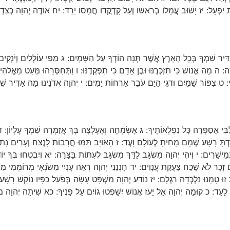
ׁחַת יִפְעָל: יז יָשׁוּב עֲמָלוֹ בְרֹאשׁוֹ וְעַל קָדְקֳדוֹ חֲמָסוֹ יֵרֵד: יח אוֹדֶה יְהוָה כְּצִדְקו
יר שִׁמְךָ בְּכָל הָאָרֶץ אֲשֶׁר תְּנָה הוֹדְךָ עַל הַשָּׁמָיִם: ג מִפִּי עוֹלְלִים וְיֹנְקִים יִ
: ה מָה אֱנוֹשׁ כִּי תִזְכְּרֶנּוּ וּבֶן אָדָם כִּי תִפְקְדֶנּוּ: ו וַתְּחַסְּרֵהוּ מְּעַט מֵאֱלֹהִים
 ט צִפּוֹר שָׁמַיִם וּדְגֵי הַיָּם עֹבֵר אָרְחוֹת יַמִּים: י יְהוָה אֲדֹנֵינוּ מָה אַדִּיר שִׁ
י אֲסַפְּרָה כָּל נִפְלְאוֹתֶיךָ: ג אֶשְׂמְחָה וְאֶעֶלְצָה בָךְ אֲזַמְּרָה שִׁמְךָ עֶלְיוֹן: ד בְּ
אִבַּדְתָּ רָשָׁע שְׁמָם מָחִיתָ לְעוֹלָם וָעֶד: ז הָאוֹיֵב תַּמּוּ חֳרָבוֹת לָנֶצַח וְעָרִים נָת
מֵישָׁרִים: י וִיהִי יְהוָה מִשְׂגָּב לַדָּךְ מִשְׂגָּב לְעִתּוֹת בַּצָּרָה: יא וְיִבְטְחוּ בְךָ יוֹד
ָם זָכָר לֹא שָׁכַח צַעֲקַת עֲנָוִים: יד חָנְנֵנִי יְהוָה רְאֵה עָנְיִי מִשֹּׂנְאָי מְרוֹמְמִי מִש
 זוּ טָמָנוּ נִלְכְּדָה רַגְלָם: יז נוֹדַע יְהוָה מִשְׁפָּט עָשָׂה בְּפֹעַל כַּפָּיו נוֹקֵשׁ רָשָׁע 
ד לָעַד: כ קוּמָה יְהוָה אַל יָעֹז אֱנוֹשׁ יִשָּׁפְטוּ גוֹיִם עַל פָּנֶיךָ: כא שִׁיתָה יְהוָה מ