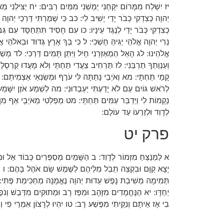
יז יִשְׁלַח מִמָּרוֹם יִקָּחֵנִי יַמְשֵׁנִי מִמַּיִם רַבִּים: יח יַצִּילֵנִי מֵאֹי
יְהוָה כְּצִדְקִי כְּבֹר יָדַי יָשִׁיב לִי: כב כִּי שָׁמַרְתִּי דַּרְכֵי יְהוָה
כְצִדְקִי כְּבֹר יָדַי לְנֶגֶד עֵינָיו: כו עִם חָסִיד תִּתְחַסָּד עִם גְּ
נֵרִי יְהוָה אֱלֹהַי יַגִּיהַּ חָשְׁכִּי: ל כִּי בְךָ אָרֻץ גְּדוּד וּבֵאלֹ
אֱלֹהֵינוּ: לג הָאֵל הַמְאַזְּרֵנִי חָיִל וַיִּתֵּן תָּמִים דַּרְכִּי: לד מְשַׁו
וְעַנְוַתְךָ תַרְבֵּנִי: לז תַּרְחִיב צַעֲדִי תַחְתָּי וְלֹא מָעֲדוּ קַרְסֻלָ
קָמַי תַּחְתָּי: מא וְאֹיְבַי נָתַתָּה לִּי עֹרֶף וּמְשַׂנְאַי אַצְמִיתֵם:
לְרֹאשׁ גּוֹיִם עַם לֹא יָדַעְתִּי יַעַבְדוּנִי: מה לְשֵׁמַע אֹזֶן יִשָּׁמְעוּ
נְקָמוֹת לִי וַיַּדְבֵּר עַמִּים תַּחְתָּי: מט מְפַלְּטִי מֵאֹיְבָי אַף מִן 
לְדָוִד וּלְזַרְעוֹ עַד עוֹלָם:
פרק יט
א לַמְנַצֵּחַ מִזְמוֹר לְדָוִד: ב הַשָּׁמַיִם מְסַפְּרִים כְּבוֹד אֵל וּמַע
יָצָא קַוָּם וּבִקְצֵה תֵבֵל מִלֵּיהֶם לַשֶּׁמֶשׁ שָׂם אֹהֶל בָּהֶם: ו וְ
תְּמִימָה מְשִׁיבַת נָפֶשׁ עֵדוּת יְהוָה נֶאֱמָנָה מַחְכִּימַת פֶּתִי: ט
יַחְדָּו: יא הַנֶּחֱמָדִים מִזָּהָב וּמִפַּז רָב וּמְתוּקִים מִדְּבַשׁ וְנֹ
בִי אָז אֵיתָם וְנִקֵּיתִי מִפֶּשַׁע רָב: טו יִהְיוּ לְרָצוֹן אִמְרֵי פִי וְהֶגְ