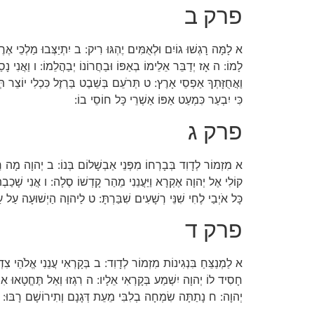
פרק ב
א לָמָּה רָגְשׁוּ גוֹיִם וּלְאֻמִּים יֶהְגּוּ רִיק: ב יִתְיַצְּבוּ מַלְכֵי אֶר
לָמוֹ: ה אָז יְדַבֵּר אֵלֵימוֹ בְאַפּוֹ וּבַחֲרוֹנוֹ יְבַהֲלֵמוֹ: ו וַאֲנִי נָ
וַאֲחֻזָּתְךָ אַפְסֵי אָרֶץ: ט תְּרֹעֵם בְּשֵׁבֶט בַּרְזֶל כִּכְלִי יוֹצֵר תְ
כִּי יִבְעַר כִּמְעַט אַפּוֹ אַשְׁרֵי כָּל חוֹסֵי בוֹ:
פרק ג
א מִזְמוֹר לְדָוִד בְּבָרְחוֹ מִפְּנֵי אַבְשָׁלוֹם בְּנוֹ: ב יְהוָה מָה ר
קוֹלִי אֶל יְהוָה אֶקְרָא וַיַּעֲנֵנִי מֵהַר קָדְשׁוֹ סֶלָה: ו אֲנִי שָׁכַב
כָּל אֹיְבַי לֶחִי שִׁנֵּי רְשָׁעִים שִׁבַּרְתָּ: ט לַיהוָה הַיְשׁוּעָה עַל ע
פרק ד
א לַמְנַצֵּחַ בִּנְגִינוֹת מִזְמוֹר לְדָוִד: ב בְּקָרְאִי עֲנֵנִי אֱלֹהֵי צִד
חָסִיד לוֹ יְהוָה יִשְׁמַע בְּקָרְאִי אֵלָיו: ה רִגְזוּ וְאַל תֶּחֱטָאוּ א
יְהוָה: ח נָתַתָּה שִׂמְחָה בְלִבִּי מֵעֵת דְּגָנָם וְתִירוֹשָׁם רָבּוּ: ט ב