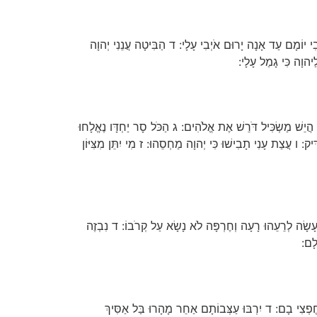
ִי יוֹמָם עַד אָנָה יָרוּם אֹיְבִי עָלָי: ד הַבִּיטָה עֲנֵנִי יְהוָה
לַיהוָה כִּי גָמַל עָלָי:
ֲיֵשׁ מַשְׂכִּיל דֹּרֵשׁ אֶת אֱלֹהִים: ג הַכֹּל סָר יַחְדָּו נֶאֱלָחוּ
 ו עֲצַת עָנִי תָבִישׁוּ כִּי יְהוָה מַחְסֵהוּ: ז מִי יִתֵּן מִצִּיּוֹן
 עָשָׂה לְרֵעֵהוּ רָעָה וְחֶרְפָּה לֹא נָשָׂא עַל קְרֹבוֹ: ד נִבְזֶה
לָם:
חֶפְצִי בָם: ד יִרְבּוּ עַצְּבוֹתָם אַחֵר מָהָרוּ בַּל אַסִּיךְ