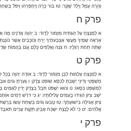
וְהָרָה עָמָל וְיָלַד שָׁקֶר: טז בּוֹר כָּרָה וַיַּחְפְּרֵהוּ וַיִּפֹּל בְּשַ
פרק ח
א לַמְנַצֵּחַ עַל הַגִּתִּית מִזְמוֹר לְדָוִד: ב יְהוָה אֲדֹנֵינוּ מָה אַדִּ
אֶרְאֶה שָׁמֶיךָ מַעֲשֵׂי אֶצְבְּעֹתֶיךָ יָרֵחַ וְכוֹכָבִים אֲשֶׁר כּוֹנָנְתָּה
שַׁתָּה תַחַת רַגְלָיו: ח צֹנֶה וַאֲלָפִים כֻּלָּם וְגַם בַּהֲמוֹת שָׂדָי:
פרק ט
א לַמְנַצֵּחַ עַלְמוּת לַבֵּן מִזְמוֹר לְדָוִד: ב אוֹדֶה יְהוָה בְּכָל לִבִּ
מִשְׁפָּטִי וְדִינִי יָשַׁבְתָּ לְכִסֵּא שׁוֹפֵט צֶדֶק: ו גָּעַרְתָּ גוֹיִם 
לַמִּשְׁפָּט כִּסְאוֹ: ט וְהוּא יִשְׁפֹּט תֵּבֵל בְּצֶדֶק יָדִין לְאֻמִּים בְּ
יֹשֵׁב צִיּוֹן הַגִּידוּ בָעַמִּים עֲלִילוֹתָיו: יג כִּי דֹרֵשׁ דָּמִים אוֹת
צִיּוֹן אָגִילָה בִּישׁוּעָתֶךָ: טז טָבְעוּ גוֹיִם בְּשַׁחַת עָשׂוּ בְּרֶשֶׁת
אֱלֹהִים: יט כִּי לֹא לָנֶצַח יִשָּׁכַח אֶבְיוֹן תִּקְוַת עֲנִיִּים תֹּאבַ
פרק י