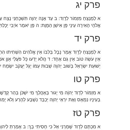
פרק יג
א לַמְנַצֵּחַ מִזְמוֹר לְדָוִד: ב עַד אָנָה יְהוָה תִּשְׁכָּחֵנִי נֶצַח עַד
אֱלֹהָי הָאִירָה עֵינַי פֶּן אִישַׁן הַמָּוֶת: ה פֶּן יֹאמַר אֹיְבִי יְכָלְתִּיו
פרק יד
א לַמְנַצֵּחַ לְדָוִד אָמַר נָבָל בְּלִבּוֹ אֵין אֱלֹהִים הִשְׁחִיתוּ הִת
אֵין עֹשֵׂה טוֹב אֵין גַּם אֶחָד: ד הֲלֹא יָדְעוּ כָּל פֹּעֲלֵי אָוֶן אֹכְל
יְשׁוּעַת יִשְׂרָאֵל בְּשׁוּב יְהוָה שְׁבוּת עַמּוֹ יָגֵל יַעֲקֹב יִשְׂמַח יִ
פרק טו
א מִזְמוֹר לְדָוִד יְהוָֹה מִי יָגוּר בְּאָהֳלֶךָ מִי יִשְׁכֹּן בְּהַר קָ
בְּעֵינָיו נִמְאָס וְאֶת יִרְאֵי יְהוָה יְכַבֵּד נִשְׁבַּע לְהָרַע וְלֹא יָמ
פרק טז
א מִכְתָּם לְדָוִד שָׁמְרֵנִי אֵל כִּי חָסִיתִי בָךְ: ב אָמַרְתְּ לַיהוָה