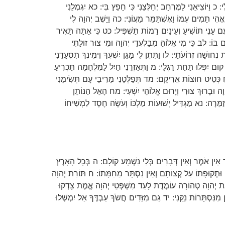
י: כ וַיּוֹצִיאֵנִי לַמֶּרְחָב יְחַלְּצֵנִי כִּי חָפֵץ בִּי: כא יִגְמְלֵנִי
ָאֱהִי תָמִים עִמּוֹ וָאֶשְׁתַּמֵּר מֵעֲוֹנִי: כה וַיָּשֶׁב יְהוָה לִי
 עָנִי תוֹשִׁיעַ וְעֵינַיִם רָמוֹת תַּשְׁפִּיל: כט כִּי אַתָּה תָּאִיר
בּוֹ: לב כִּי מִי אֱלוֹהַּ מִבַּלְעֲדֵי יְהוָה וּמִי צוּר זוּלָתִי
נְחוּשָׁה זְרוֹעֹתָי: לו וַתִּתֶּן לִי מָגֵן יִשְׁעֶךָ וִימִינְךָ תִסְעָדֵנִי
ם יִפְּלוּ תַּחַת רַגְלָי: מ וַתְּאַזְּרֵנִי חַיִל לַמִּלְחָמָה תַּכְרִיעַ
חַ כְּטִיט חוּצוֹת אֲרִיקֵם: מד תְּפַלְּטֵנִי מֵרִיבֵי עָם תְּשִׂימֵנִי
הוָה וּבָרוּךְ צוּרִי וְיָרוּם אֱלוֹהֵי יִשְׁעִי: מח הָאֵל הַנּוֹתֵן
זַמֵּרָה: נא מַגְדִּיל יְשׁוּעוֹת מַלְכּוֹ וְעֹשֶׂה חֶסֶד לִמְשִׁיחוֹ
: ד אֵין אֹמֶר וְאֵין דְּבָרִים בְּלִי נִשְׁמָע קוֹלָם: ה בְּכָל הָאָרֶץ
ֹ וּתְקוּפָתוֹ עַל קְצוֹתָם וְאֵין נִסְתָּר מֵחַמָּתוֹ: ח תּוֹרַת יְהוָה
אַת יְהוָה טְהוֹרָה עוֹמֶדֶת לָעַד מִשְׁפְּטֵי יְהוָה אֱמֶת צָדְקוּ
ִּסְתָּרוֹת נַקֵּנִי: יד גַּם מִזֵּדִים חֲשֹׂךְ עַבְדֶּךָ אַל יִמְשְׁלוּ