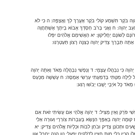
הוָה בֹּקֶר תִּשְׁמַע קוֹלִי בֹּקֶר אֶעֱרָךְ לְךָ וַאֲצַפֶּה: ה כִּי לֹא
תָעֵב יְהוָה: ח וַאֲנִי בְּרֹב חַסְדְּךָ אָבוֹא בֵיתֶךָ אֶשְׁתַּחֲוֶה
ְּרוֹנָם לְשׁוֹנָם יַחֲלִיקוּן: יא הַאֲשִׁימֵם אֱלֹהִים יִפְּלוּ
תָּה תְּבָרֵךְ צַדִּיק יְהוָה כַּצִּנָּה רָצוֹן תַּעְטְרֶנּוּ:
 יְהוָה כִּי נִבְהֲלוּ עֲצָמָי: ד וְנַפְשִׁי נִבְהֲלָה מְאֹד וְאַתָּה יְהוָה
בְכָל לַיְלָה מִטָּתִי בְּדִמְעָתִי עַרְשִׂי אַמְסֶה: ח עָשְׁשָׁה מִכַּעַס
 מְאֹד כָּל אֹיְבָי יָשֻׁבוּ יֵבֹשׁוּ רָגַע:
 נַפְשִׁי פֹּרֵק וְאֵין מַצִּיל: ד יְהוָה אֱלֹהַי אִם עָשִׂיתִי זֹאת אִם
: ז קוּמָה יְהוָה בְּאַפֶּךָ הִנָּשֵׂא בְּעַבְרוֹת צוֹרְרָי וְעוּרָה אֵלַי
ָׁעִים וּתְכוֹנֵן צַדִּיק וּבֹחֵן לִבּוֹת וּכְלָיוֹת אֱלֹהִים צַדִּיק: יא
ֹ הֵכִין כְּלֵי מָוֶת חִצָּיו לְדֹלְקִים יִפְעָל: טו הִנֵּה יְחַבֶּל אָוֶן