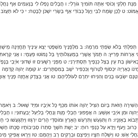
ָת חֶלְקִי וְכוֹסִי אַתָּה תּוֹמִיךְ גּוֹרָלִי: ו חֲבָלִים נָפְלוּ לִי בַּנְּעִמִים אַף נַחֲל
ַּל אֶמּוֹט: ט לָכֵן שָׂמַח לִבִּי וַיָּגֶל כְּבוֹדִי אַף בְּשָׂרִי יִשְׁכֹּן לָבֶטַח: י כִּי לֹא תַע
ִלָּתִי בְּלֹא שִׂפְתֵי מִרְמָה: ב מִלְּפָנֶיךָ מִשְׁפָּטִי יֵצֵא עֵינֶיךָ תֶּחֱזֶינָה מֵישָׁרִים:
י אָרְחוֹת פָּרִיץ: ה תָּמֹךְ אֲשֻׁרַי בְּמַעְגְּלוֹתֶיךָ בַּל נָמוֹטּוּ פְעָמָי: ו אֲנִי קְרָאת
וֹן בַּת עָיִן בְּצֵל כְּנָפֶיךָ תַּסְתִּירֵנִי: ט מִפְּנֵי רְשָׁעִים זוּ שַׁדּוּנִי אֹיְבַי בְּנֶפֶשׁ
מְיֹנוֹ כְּאַרְיֵה יִכְסוֹף לִטְרוֹף וְכִכְפִיר יֹשֵׁב בְּמִסְתָּרִים: יג קוּמָה יְהוָה קַדְּמָה 
ְנָם יִשְׂבְּעוּ בָנִים וְהִנִּיחוּ יִתְרָם לְעוֹלְלֵיהֶם: טו אֲנִי בְּצֶדֶק אֶחֱזֶה פָנֶיךָ אֶשְ
שִּׁירָה הַזֹּאת בְּיוֹם הִצִּיל יְהוָה אוֹתוֹ מִכַּף כָּל אֹיְבָיו וּמִיַּד שָׁאוּל: ב וַיֹּאמַר 
יְהוָה וּמִן אֹיְבַי אִוָּשֵׁעַ: ה אֲפָפוּנִי חֶבְלֵי מָוֶת וְנַחֲלֵי בְלִיַּעַל יְבַעֲתוּנִי: ו חֶבְל
 תָּבוֹא בְאָזְנָיו: ח וַתִּגְעַשׁ וַתִּרְעַשׁ הָאָרֶץ וּמוֹסְדֵי הָרִים יִרְגָּזוּ וַיִּתְגָּעֲשׁוּ כִּ
 עַל כְּרוּב וַיָּעֹף וַיֵּדֶא עַל כַּנְפֵי רוּחַ: יב יָשֶׁת חֹשֶׁךְ סִתְרוֹ סְבִיבוֹתָיו סֻכָּתוֹ חֶש
וְגַחֲלֵי אֵשׁ: טו וַיִּשְׁלַח חִצָּיו וַיְפִיצֵם וּבְרָקִים רָב וַיְהֻמֵּם: טז וַיֵּרָאוּ אֲפִיקֵי מַי