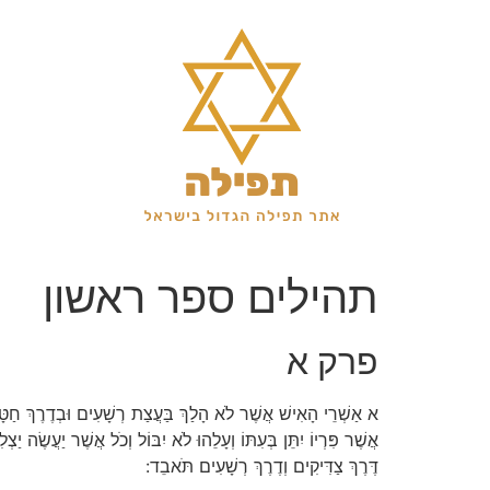
לג
תוכן
תהילים ספר ראשון
פרק א
א אַשְׁרֵי הָאִישׁ אֲשֶׁר לֹא הָלַךְ בַּעֲצַת רְשָׁעִים וּבְדֶרֶךְ חַטָּא
אֲשֶׁר פִּרְיוֹ יִתֵּן בְּעִתּוֹ וְעָלֵהוּ לֹא יִבּוֹל וְכֹל אֲשֶׁר יַעֲשֶׂה יַ
דֶּרֶךְ צַדִּיקִים וְדֶרֶךְ רְשָׁעִים תֹּאבֵד: