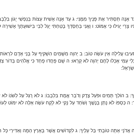
 אָנָה תַּסְתִּיר אֶת פָּנֶיךָ מִמֶּנִּי: ג עַד אָנָה אָשִׁית עֵצוֹת בְּנַפְשִׁי יָגוֹן בִּלְבָב
 צָרַי יָגִילוּ כִּי אֶמּוֹט: ו וַאֲנִי בְּחַסְדְּךָ בָטַחְתִּי יָגֵל לִבִּי בִּישׁוּעָתֶךָ אָשִׁירָה 
ְעִיבוּ עֲלִילָה אֵין עֹשֵׂה טוֹב: ב יְהוָה מִשָּׁמַיִם הִשְׁקִיף עַל בְּנֵי אָדָם לִרְאוֹת ה
ֵי עַמִּי אָכְלוּ לֶחֶם יְהוָה לֹא קָרָאוּ: ה שָׁם פָּחֲדוּ פָחַד כִּי אֱלֹהִים בְּדוֹר צַדִּיק:
שְׂרָאֵל:
דְשֶׁךָ: ב הוֹלֵךְ תָּמִים וּפֹעֵל צֶדֶק וְדֹבֵר אֱמֶת בִּלְבָבוֹ: ג לֹא רָגַל עַל לְשֹׁנוֹ לֹא
ִר: ה כַּסְפּוֹ לֹא נָתַן בְּנֶשֶׁךְ וְשֹׁחַד עַל נָקִי לֹא לָקָח עֹשֵׂה אֵלֶּה לֹא יִמּוֹט לְעוֹ
 אֲדֹנָי אָתָּה טוֹבָתִי בַּל עָלֶיךָ: ג לִקְדוֹשִׁים אֲשֶׁר בָּאָרֶץ הֵמָּה וְאַדִּירֵי כָּל 