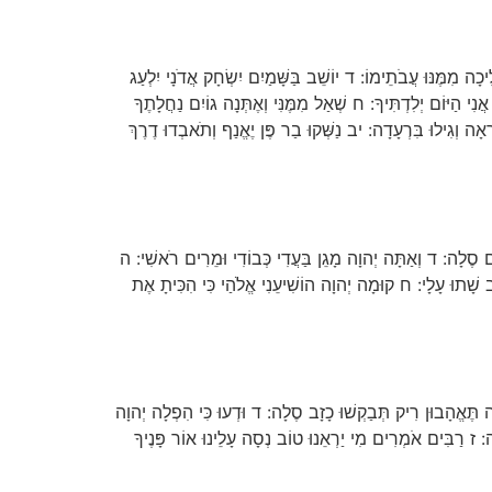
כָה מִמֶּנּוּ עֲבֹתֵימוֹ: ד יוֹשֵׁב בַּשָּׁמַיִם יִשְׂחָק אֲדֹנָי יִלְעַג
נִי הַיּוֹם יְלִדְתִּיךָ: ח שְׁאַל מִמֶּנִּי וְאֶתְּנָה גוֹיִם נַחֲלָתֶךָ
ְאָה וְגִילוּ בִּרְעָדָה: יב נַשְּׁקוּ בַר פֶּן יֶאֱנַף וְתֹאבְדוּ דֶרֶךְ
ם סֶלָה: ד וְאַתָּה יְהוָה מָגֵן בַּעֲדִי כְּבוֹדִי וּמֵרִים רֹאשִׁי: ה
ב שָׁתוּ עָלָי: ח קוּמָה יְהוָה הוֹשִׁיעֵנִי אֱלֹהַי כִּי הִכִּיתָ אֶת
מָּה תֶּאֱהָבוּן רִיק תְּבַקְשׁוּ כָזָב סֶלָה: ד וּדְעוּ כִּי הִפְלָה יְהוָה
ה: ז רַבִּים אֹמְרִים מִי יַרְאֵנוּ טוֹב נְסָה עָלֵינוּ אוֹר פָּנֶיךָ