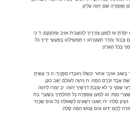
ֹ וַאֲזַמְּרָה שֵׁם יְהוָה עֶלְיוֹן:
סַּדְתָּ עֹז לְמַעַן צוֹרְרֶיךָ לְהַשְׁבִּית אוֹיֵב וּמִתְנַקֵּם: ד כִּי
 וְכָבוֹד וְהָדָר תְּעַטְּרֵהוּ: ז תַּמְשִׁילֵהוּ בְּמַעֲשֵׂי יָדֶיךָ כֹּל
מְךָ בְּכָל הָאָרֶץ:
שׁוּב אוֹיְבַי אָחוֹר יִכָּשְׁלוּ וְיֹאבְדוּ מִפָּנֶיךָ: ה כִּי עָשִׂיתָ
ַשְׁתָּ אָבַד זִכְרָם הֵמָּה: ח וַיהוָה לְעוֹלָם יֵשֵׁב כּוֹנֵן
ְעֵי שְׁמֶךָ כִּי לֹא עָזַבְתָּ דֹרְשֶׁיךָ יְהוָה: יב זַמְּרוּ לַיהוָה
ַּׁעֲרֵי מָוֶת: טו לְמַעַן אֲסַפְּרָה כָּל תְּהִלָּתֶיךָ בְּשַׁעֲרֵי בַת
הִגָּיוֹן סֶלָה: יח יָשׁוּבוּ רְשָׁעִים לִשְׁאוֹלָה כָּל גּוֹיִם שְׁכֵחֵי
וֹרָה לָהֶם יֵדְעוּ גוֹיִם אֱנוֹשׁ הֵמָּה סֶּלָה: