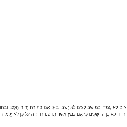
ִים לֹא עָמָד וּבְמוֹשַׁב לֵצִים לֹא יָשָׁב: ב כִּי אִם בְּתוֹרַת יְהוָה חֶפְצוֹ וּבְתוֹרָתוֹ
צְלִיחַ: ד לֹא כֵן הָרְשָׁעִים כִּי אִם כַּמֹּץ אֲשֶׁר תִּדְּפֶנּוּ רוּחַ: ה עַל כֵּן לֹא יָקֻמוּ רְש