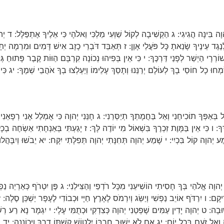
 בִּינָה הֲגִיגִי: ג הַקְשִׁיבָה לְקוֹל שַׁוְעִי מַלְכִּי וֵאלֹהָי כִּי אֵלֶיךָ אֶתְפַּלָּל: ד יְ
גֶד עֵינֶיךָ שָׂנֵאתָ כָּל פֹּעֲלֵי אָוֶן: ז תְּאַבֵּד דֹּבְרֵי כָזָב אִישׁ דָּמִים וּמִרְמָה יְ
ֹרְרָי הַיְשַׁר לְפָנַי דַּרְכֶּךָ: י כִּי אֵין בְּפִיהוּ נְכוֹנָה קִרְבָּם הַוּוֹת קֶבֶר פָּתוּחַ ג
וּ כָל חוֹסֵי בָךְ לְעוֹלָם יְרַנֵּנוּ וְתָסֵךְ עָלֵימוֹ וְיַעְלְצוּ בְךָ אֹהֲבֵי שְׁמֶךָ: יג כִּי אַ
ְּאַפְּךָ תוֹכִיחֵנִי וְאַל בַּחֲמָתְךָ תְיַסְּרֵנִי: ג חָנֵּנִי יְהוָה כִּי אֻמְלַל אָנִי רְפָאֵנִי
: ו כִּי אֵין בַּמָּוֶת זִכְרֶךָ בִּשְׁאוֹל מִי יוֹדֶה לָּךְ: ז יָגַעְתִּי בְּאַנְחָתִי אַשְׂחֶה 
ַע יְהוָה קוֹל בִּכְיִי: י שָׁמַע יְהוָה תְּחִנָּתִי יְהוָה תְּפִלָּתִי יִקָּח: יא יֵבֹשׁוּ וְיִבָּהֲלוּ
 יְהוָה אֱלֹהַי בְּךָ חָסִיתִי הוֹשִׁיעֵנִי מִכָּל רֹדְפַי וְהַצִּילֵנִי: ג פֶּן יִטְרֹף כְּאַרְיֵה
קָם: ו יִרַדֹּף אוֹיֵב נַפְשִׁי וְיַשֵּׂג וְיִרְמֹס לָאָרֶץ חַיָּי וּכְבוֹדִי לֶעָפָר יַשְׁכֵּן סֶלָה
ּבָה: ט יְהוָה יָדִין עַמִּים שָׁפְטֵנִי יְהוָה כְּצִדְקִי וּכְתֻמִּי עָלָי: י יִגְמָר נָא רַע רְש
ֵל זֹעֵם בְּכָל יוֹם: יג אִם לֹא יָשׁוּב חַרְבּוֹ יִלְטוֹשׁ קַשְׁתּוֹ דָרַךְ וַיְכוֹנְנֶהָ: יד וְלו